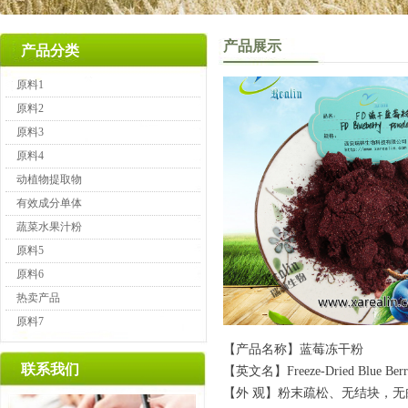
产品展示
产品分类
原料1
原料2
原料3
原料4
动植物提取物
有效成分单体
蔬菜水果汁粉
原料5
原料6
热卖产品
原料7
【产品名称】蓝莓冻干粉
联系我们
【英文名】Freeze-Dried B
lue Ber
【外 观】粉末疏松、无结块，